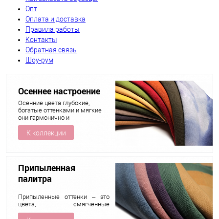
Опт
Оплата и доставка
Правила работы
Контакты
Обратная связь
Шоу-рум
Осеннее настроение
Осенние цвета глубокие,
богатые оттенками и мягкие
они гармонично и
совершенно сочетаются
между собой и создают
К коллекции
особую атмосферу тишины,
покоя, уюта, тепла… наступило
время осеннего настроения
Припыленная
палитра
Припыленные оттенки – это
цвета, смягченные
добавлением серого оттенка.
Эти оттенки могут быть во