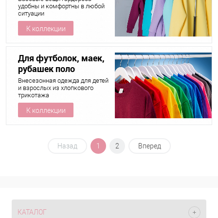
костюмов
удобны и комфортны в любой
ситуации
К коллекции
Для футболок, маек,
рубашек поло
Внесезонная одежда для детей
и взрослых из хлопкового
трикотажа
К коллекции
Назад
1
2
Вперед
КАТАЛОГ