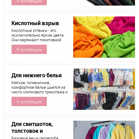
К коллекции
всех цветах, их еще называют
пудровыми, пепельными.
Они приглушенные, мягкие,
уютные, спокойные, прекрасно
Кислотный взрыв
сочетаются между собой,
их цветовая гамма более
Кислотные оттенки - это
глубокая и сложная в отличие
исключительно яркие цвета.
от чистого, определенного,
Они заряжают позитивной
насыщенного цвета.
энергией!
К коллекции
Для нижнего белья
Мягкое, гигиеничное,
комфортное белье шьется из
чисто хлопкового трикотажа и
с добавлением лайкры
К коллекции
Для свитшотов,
толстовок и
спортивных
Базовые вещи гардероба