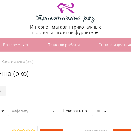
Интернет-магазин трикотажных
полотен и швейной фурнитуры
Вопрос ответ
Правила работы
Оплата и достав
Кожа и замша (эко)
мша (эко)
ша
о:
Показать по:
алфавиту
30