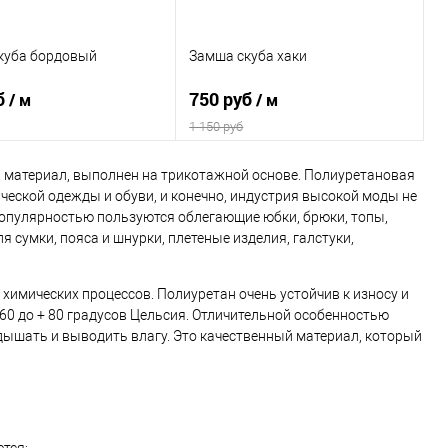
ы полотна:
Параметры полотна:
м2, 60% пэ/35%
287 гр/м2, 60% пэ/35%
куба бордовый
Замша скуба хаки
% эластан, рулон 150
район/5% эластан, рулон 150
ай
см, Китай
б
750 руб
/ м
/ м
1 150 руб
 материал, выполнен на трикотажной основе. Полиуретановая
В корзину
В корзину
ческой одежды и обуви, и конечно, индустрия высокой моды не
популярностью пользуются облегающие юбки, брюки, топы,
ение
Сравнение
я сумки, пояса и шнурки, плетеные изделия, галстуки,
ранное
В наличии
В избранное
В наличии
химических процессов. Полиуретан очень устойчив к износу и
полотно или образец:
Выбрать полотно или образец:
-60 до + 80 градусов Цельсия. Отличительной особенностью
ышать и выводить влагу. Это качественный материал, который
ь полотно
Заказать полотно
ы полотна:
Параметры полотна:
м2, 60% пэ/35%
287 гр/м2, 60% пэ/35%
% эластан, рулон 150
район/5% эластан, рулон 150
ай
см, Китай