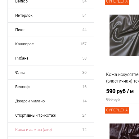
Велюр
34
СУПЕРЦЕНА
Интерлок
54
Пике
44
Кашкорсе
157
Рибана
58
Флис
30
Кожа искусстве
(эластичная) т
Велсофт
16
590 руб
/ м
990 руб
Джерси милано
14
СУПЕРЦЕНА
Спортивный трикотаж
24
В 
Кожа и замша (эко)
12
Сравнение