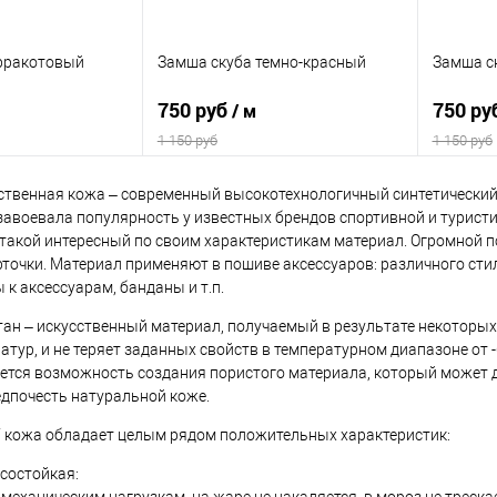
на:
Параметры полотна:
Параметр
 полиуретан,
240 гр/м2, 100% полиуретан,
287 гр/
ерракотовый
Замша скуба темно-красный
Замша с
итай
рулон 150 см, Китай
район/5
см, Кит
750 руб
750 ру
/ м
1 150 руб
1 150 руб
ственная кожа – современный высокотехнологичный синтетический
корзину
В корзину
завоевала популярность у известных брендов спортивной и туристи
такой интересный по своим характеристикам материал. Огромной 
Сравнение
Сравн
рточки. Материал применяют в пошиве аксессуаров: различного стил
к аксессуарам, банданы и т.п.
В наличии
В избранное
В наличии
В изб
ан – искусственный материал, получаемый в результате некоторых 
или образец:
Выбрать полотно или образец:
Выбрать 
тур, и не теряет заданных свойств в температурном диапазоне от 
ется возможность создания пористого материала, который может д
но
Заказать полотно
Заказат
дпочесть натуральной коже.
на:
Параметры полотна:
Параметр
 кожа обладает целым рядом положительных характеристик:
пэ/35%
287 гр/м2, 60% пэ/35%
287 гр/
н, рулон 150
район/5% эластан, рулон 150
район/5
состойкая:
см, Китай
см, Кит