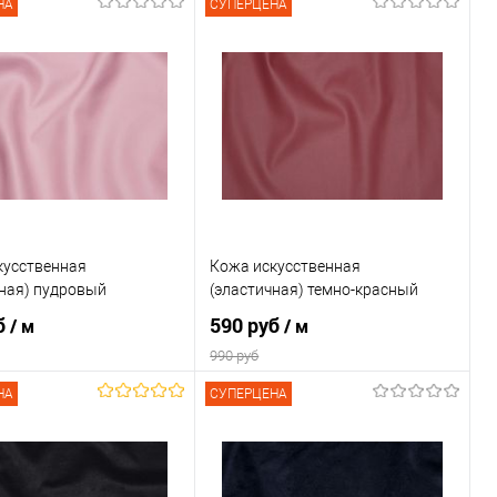
НА
СУПЕРЦЕНА
кусственная
Кожа искусственная
чная) пудровый
(эластичная) темно-красный
б
590 руб
/ м
/ м
990 руб
НА
СУПЕРЦЕНА
В корзину
В корзину
ение
Сравнение