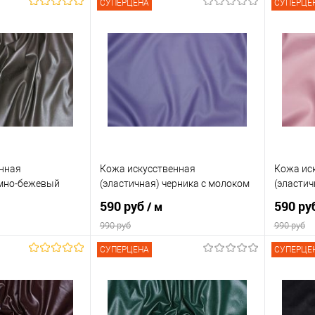
СУПЕРЦЕНА
СУПЕРЦЕ
нная
Кожа искусственная
Кожа ис
емно-бежевый
(эластичная) черника с молоком
(эласти
590 руб
590 ру
/ м
990 руб
990 руб
СУПЕРЦЕНА
СУПЕРЦЕ
корзину
В корзину
Сравнение
Сравн