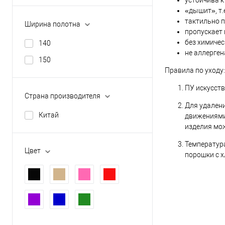
устойчива к
«дышит», т.
тактильно п
Ширина полотна
пропускает в
без химичес
140
не аллерген
150
Правила по уходу:
ПУ искусств
Страна производителя
Для удалени
Китай
движениями,
изделия мож
Температура
Цвет
порошки с 