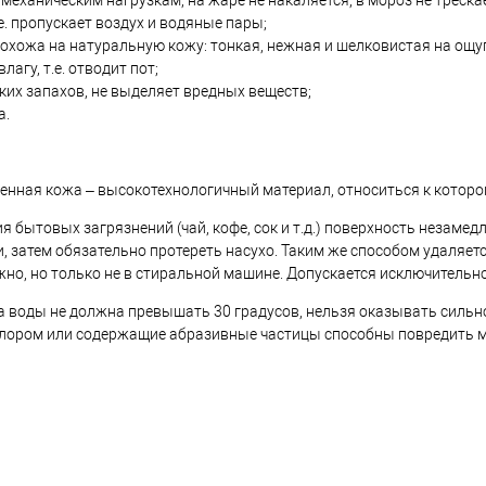
 механическим нагрузкам, на жаре не накаляется, в мороз не треска
е. пропускает воздух и водяные пары;
охожа на натуральную кожу: тонкая, нежная и шелковистая на ощу
лагу, т.е. отводит пот;
ких запахов, не выделяет вредных веществ;
а.
енная кожа – высокотехнологичный материал, относиться к котором
я бытовых загрязнений (чай, кофе, сок и т.д.) поверхность незам
 затем обязательно протереть насухо. Таким же способом удаляетс
но, но только не в стиральной машине. Допускается исключительн
 воды не должна превышать 30 градусов, нельзя оказывать сильное
хлором или содержащие абразивные частицы способны повредить м