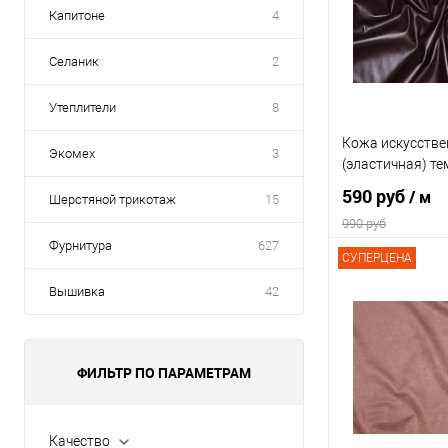
В избранное
Капитоне
4
Выбрать полотно 
Селаник
2
Заказать полот
Утеплители
8
Параметры полот
Кожа искусстве
240 гр/м2, 100%
Экомех
3
рулон 150 см, К
(эластичная) т
590 руб
/ м
Шерстяной трикотаж
15
990 руб
Фурнитура
627
СУПЕРЦЕНА
В 
Вышивка
42
Сравнение
В избранное
ФИЛЬТР ПО ПАРАМЕТРАМ
Выбрать полотно 
Заказать полот
Качество