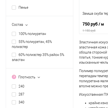
Параметры полот
Пенье
240 гр/м2, 100%
Замша скуба т
рулон 150 см, К
750 руб
/ м
Состав
1 150 руб
100% полиуретан
55% полиуретан, 45%
Эластичная искус
В 
полиэстер
эластичная кожа 
обошла стороной 
60% полиэстер 35% район 5%
Сравнение
платья, тонкие ку
эластан
изысканные чехлы 
В избранное
Полимер полиурет
Выбрать полотно 
перепадам темпера
Плотность
полиуретана явля
Заказать полот
вполне можно пре
240
Параметры полот
287
Искусственная ПУ
287 гр/м2, 60% 
район/5% эласта
340
крайне изно
см, Китай