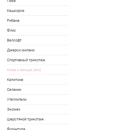
Пике
Кашкорсе
Рибана
Флис
Велсофт
Джерси милано
Спортивный трикотаж
Кожа и замша (эко)
Капитоне
Селаник
Утеплители
Экомех
Шерстяной трикотаж
Фурнитура