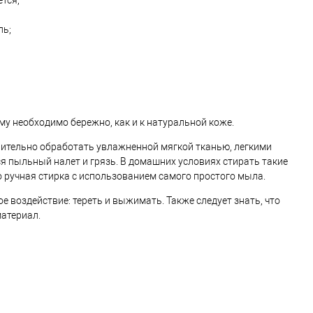
ется;
пь;
у необходимо бережно, как и к натуральной коже.
едлительно обработать увлажненной мягкой тканью, легкими
я пыльный налет и грязь. В домашних условиях стирать такие
о ручная стирка с использованием самого простого мыла.
 воздействие: тереть и выжимать. Также следует знать, что
атериал.