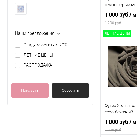
250 гр/м2, 93% 
рулон 180 см, п
темно-серый м
1 000 руб
/ м
1 200 руб
Наши предложения
ЛЕТНИЕ ЦЕНЫ
В 
Сладкие остатки -20%
ЛЕТНИЕ ЦЕНЫ
Сравнение
РАСПРОДАЖА
В избранное
Выбрать полотно 
Заказать полот
Показать
Сбросить
Параметры полот
Футер 2-х нитка 
250 гр/м2, 75% 
лайкра, рулон 18
серо-бежевый
Турция
1 000 руб
/ м
1 200 руб