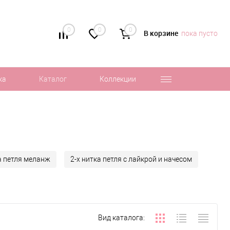
0
0
0
В корзине
пока пусто
ка
Каталог
Коллекции
а петля меланж
2-х нитка петля с лайкрой и начесом
Вид каталога: