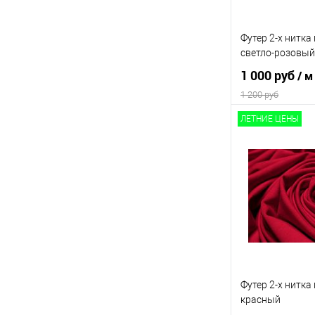
Параметры полот
Футер 2-х нитка 
250 гр/м2, 95% 
рулон 180 см, п
светло-розовый
1 000 руб
/ м
1 200 руб
ЛЕТНИЕ ЦЕНЫ
В 
Сравнение
В избранное
Выбрать полотно 
Заказать полот
Параметры полот
Футер 2-х нитка 
250 гр/м2, 95% 
рулон 180 см, п
красный