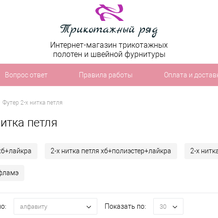
Интернет-магазин трикотажных
полотен и швейной фурнитуры
Вопрос ответ
Правила работы
Оплата и достав
Футер 2-х нитка петля
нитка петля
 хб+лайкра
2-х нитка петля хб+полиэстер+лайкра
2-х нитк
 фламэ
о:
Показать по:
алфавиту
30