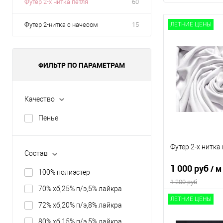
Футер 2-х нитка петля
60
Футер 2-нитка с начесом
15
ЛЕТНИЕ ЦЕНЫ
ФИЛЬТР ПО ПАРАМЕТРАМ
Качество
Пенье
Футер 2-х нитка
Состав
1 000 руб
/ м
100% полиэстер
1 200 руб
70% хб,25% п/э,5% лайкра
ЛЕТНИЕ ЦЕНЫ
72% хб,20% п/э,8% лайкра
В 
80% хб,15% п/э,5% лайкра