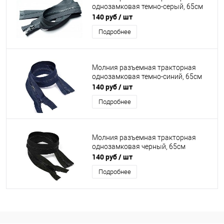
однозамковая темно-серый, 65см
140 руб
/ шт
Подробнее
Молния разъемная тракторная
однозамковая темно-синий, 65см
140 руб
/ шт
Подробнее
Молния разъемная тракторная
однозамковая черный, 65см
140 руб
/ шт
Подробнее