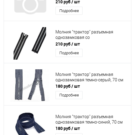
светоотражающей полосой темно-
210 руб
/ шт
синий, 70 см
Подробнее
Молния "трактор" разъемная
однозамковая со
светоотражающей полосой черный,
210 руб
/ шт
70 см
Подробнее
Молния "трактор" разъемная
однозамковая темно-серый, 70 см
180 руб
/ шт
Подробнее
Молния "трактор" разъемная
однозамковая темно-синий, 70 см
180 руб
/ шт