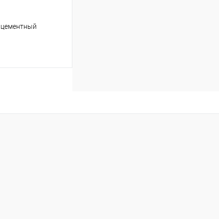
й цементный
ину
В наличии
он 180 см, пенье,