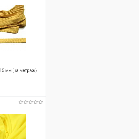
5 мм (на метраж)
ину
В наличии