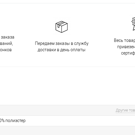
 заказа
Весь това
Передаем заказы в службу
ований,
привезен
доставки в день оплаты
вонков
серти
Другие то
30% полиэстер