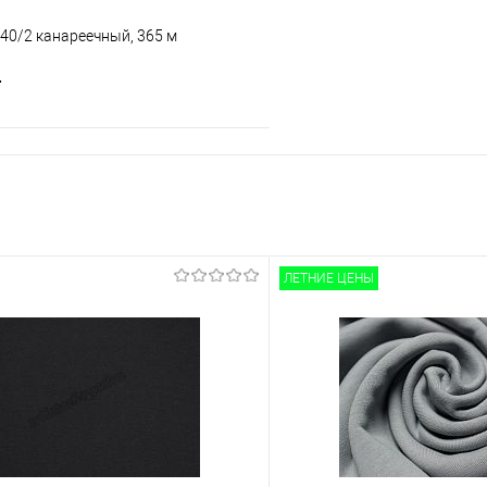
200 гр/м2, 90% хб/10% лайкра,
 40/2 канареечный, 365 м
пенье, Турция
т
В корзину
е
В наличии
ЛЕТНИЕ ЦЕНЫ