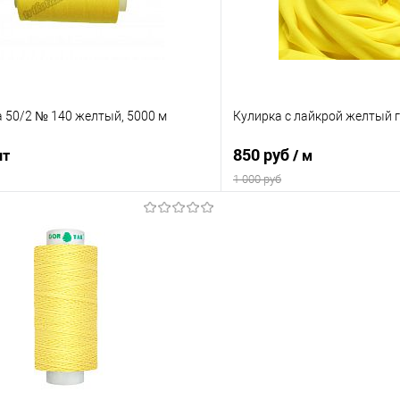
a 50/2 № 140 желтый, 5000 м
Кулирка с лайкрой желтый 
850 руб
шт
/ м
1 000 руб
В корзину
В корз
Сравнение
е
В наличии
В избранное
Выбрать полотно или образец:
Заказать полотно
Параметры полотна: