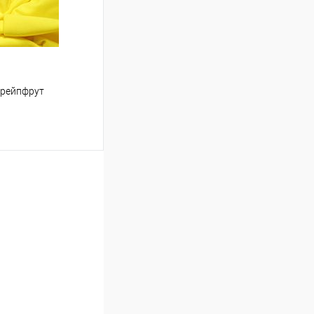
грейпфрут
ину
В наличии