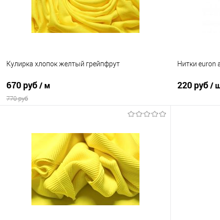
Кулирка хлопок желтый грейпфрут
Нитки euron 
670 руб
220 руб
/ м
/ 
770 руб
В корзину
Сравнение
Сравнение
В избранное
В наличии
В избранно
Выбрать полотно или образец:
Заказать полотно
Параметры полотна: