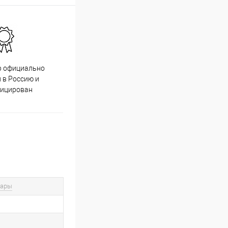
р официально
Качественный товар от
 в Россию и
проверенных производителей
фицирован
вары