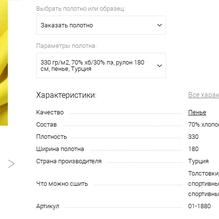
Выбрать полотно или образец:
Заказать полотно
Параметры полотна:
330 гр/м2, 70% хб/30% пэ, рулон 180
см, пенье, Турция
Характеристики:
Все хара
Качество
Пенье
Состав
70% хлопо
Плотность
330
Ширина полотна
180
Страна производителя
Турция
Толстовки
Что можно сшить
спортивн
спортивн
Артикул
01-1880