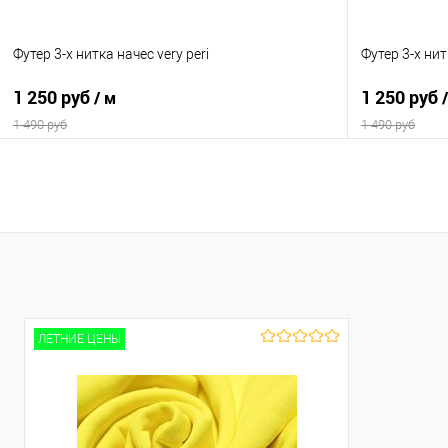
Футер 3-х нитка начес very peri
Футер 3-х ни
1 250 руб
1 250 руб
/ м
1 490 руб
1 490 руб
В корзину
Сравнение
Сравнение
В избранное
В наличии
В избранно
Выбрать полотно или образец:
Выбрать полот
Заказать полотно
Заказать по
ЛЕТНИЕ ЦЕНЫ
Параметры полотна:
Параметры по
330 гр/м2, 70% хб/30% пэ, рулон 180 см, пенье,
330 гр/м2, 70
Турция
Турция