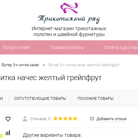
Интернет-магазин трикотажных
полотен и швейной фурнитуры
Вопрос ответ
Правила работы
Оплата и достав
•
Футер 3-х нитка начес
Футер 3-х нитка начес желтый грейпфрут
нитка начес желтый грейпфрут
КИ
СОПУТСТВУЮЩИЕ ТОВАРЫ
ПОХОЖИЕ ТОВАРЫ
Отзывов: 0
Добавить отзыв
Другие варианты товара: