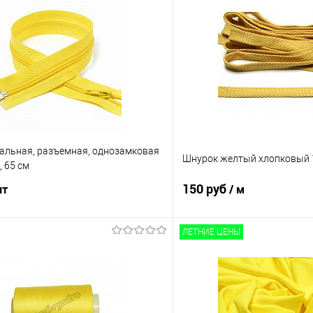
альная, разъемная, однозамковая
Шнурок желтый хлопковый 1
 65 см
150 руб
шт
/ м
ЛЕТНИЕ ЦЕНЫ
В корзину
В корз
Сравнение
е
В наличии
В избранное