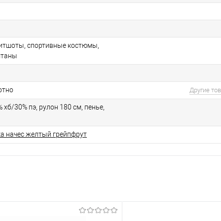
витшоты, спортивные костюмы,
штаны
отно
Другие то
% хб/30% пэ, рулон 180 см, пенье,
ка начес желтый грейпфрут