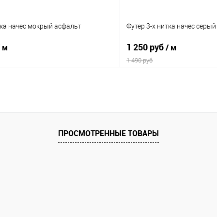
тка начес мокрый асфальт
Футер 3-х нитка начес серы
1 250 руб
/ м
/ м
1 490 руб
В корзину
В корз
Сравнение
е
В наличии
В избранное
ПРОСМОТРЕННЫЕ ТОВАРЫ
но или образец:
Выбрать полотно или образец:
лотно
Заказать полотно
лотна:
Параметры полотна:
% хб/30% пэ, рулон 180 см, пенье,
330 гр/м2, 70% хб/30% пэ, рул
Турция