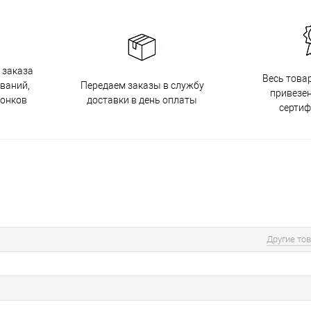
 заказа
Весь това
Передаем заказы в службу
ований,
привезен
доставки в день оплаты
вонков
серти
Другие то