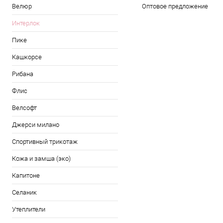
Велюр
Оптовое предложение
Интерлок
Пике
Кашкорсе
Рибана
Флис
Велсофт
Джерси милано
Спортивный трикотаж
Кожа и замша (эко)
Капитоне
Селаник
Утеплители