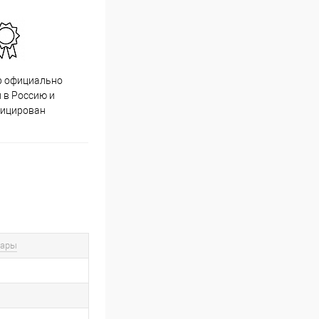
р официально
Качественный товар от
 в Россию и
проверенных производителей
фицирован
вары