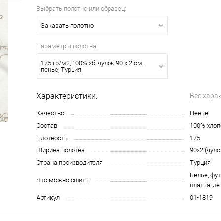
Выбрать полотно или образец:
Заказать полотно
Параметры полотна:
175 гр/м2, 100% хб, чулок 90 х 2 см,
пенье, Турция
Характеристики:
Все хара
Качество
Пенье
Состав
100% хлоп
Плотность
175
Ширина полотна
90х2 (чуло
Страна производителя
Турция
Белье, фут
Что можно сшить
платья, д
Артикул
01-1819