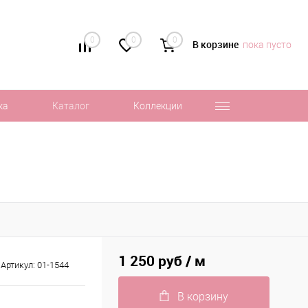
0
0
0
В корзине
пока пусто
ка
Каталог
Коллекции
1 250 руб
/ м
Артикул:
01-1544
В корзину