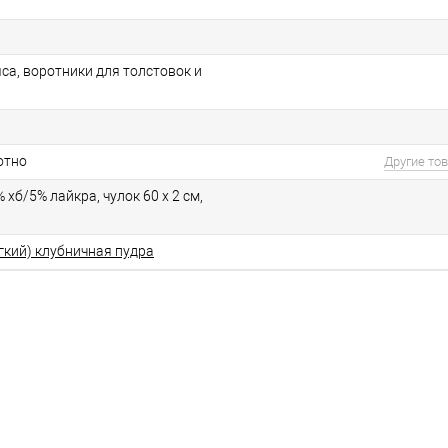
са, воротники для толстовок и
отно
Другие то
 хб/5% лайкра, чулок 60 х 2 см,
гкий) клубничная пудра