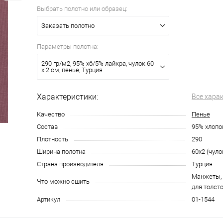
Выбрать полотно или образец:
Заказать полотно
Параметры полотна:
290 гр/м2, 95% хб/5% лайкра, чулок 60
х 2 см, пенье, Турция
Характеристики:
Все хара
Качество
Пенье
Состав
95% хлопо
Плотность
290
Ширина полотна
60х2 (чуло
Страна производителя
Турция
Манжеты, 
Что можно сшить
для толст
Артикул
01-1544