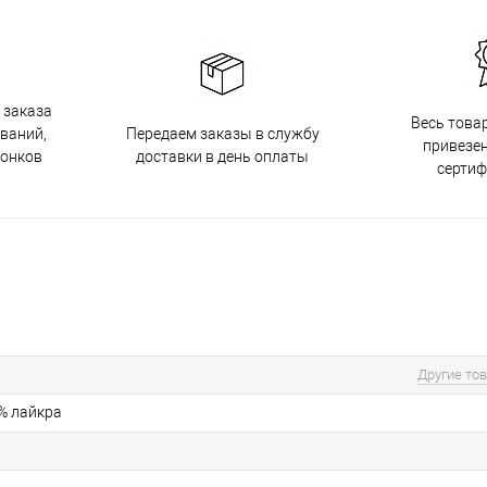
 заказа
Весь това
Передаем заказы в службу
ований,
привезен
доставки в день оплаты
вонков
серти
Другие то
5% лайкра