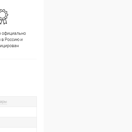
р официально
Качественный товар от
 в Россию и
проверенных производителей
фицирован
вары