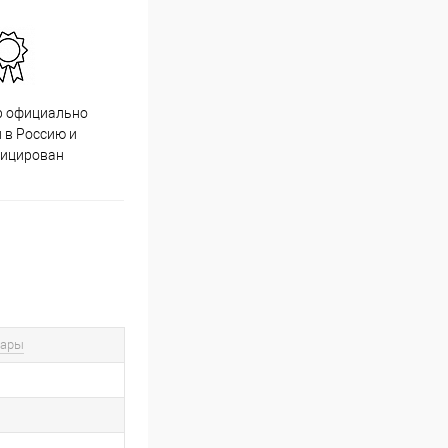
р официально
Качественный товар от
 в Россию и
проверенных производителей
фицирован
вары