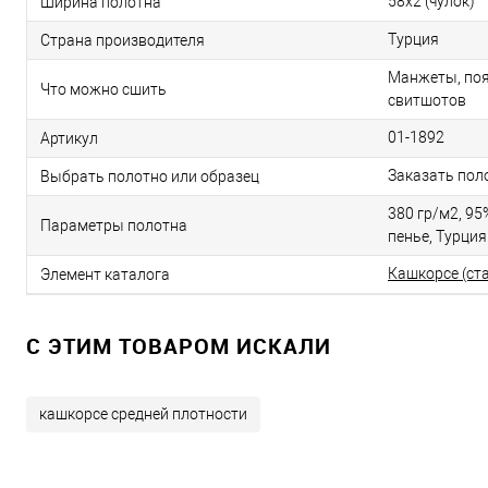
58х2 (чулок)
Ширина полотна
Турция
Страна производителя
Манжеты, поя
Что можно сшить
свитшотов
01-1892
Артикул
Заказать пол
Выбрать полотно или образец
380 гр/м2, 95%
Параметры полотна
пенье, Турция
Кашкорсе (ст
Элемент каталога
C ЭТИМ ТОВАРОМ ИСКАЛИ
кашкорсе средней плотности