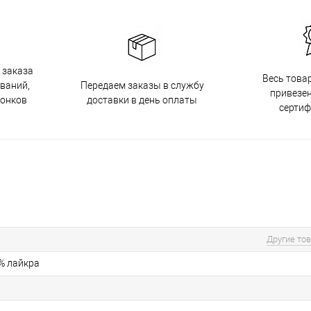
 заказа
Весь това
Передаем заказы в службу
ований,
привезен
доставки в день оплаты
вонков
серти
Другие то
5% лайкра