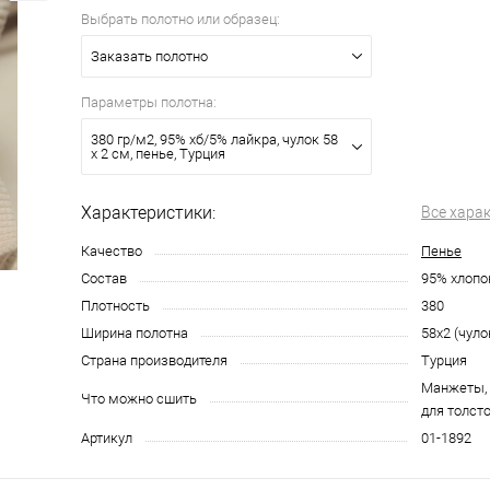
Выбрать полотно или образец:
Заказать полотно
Параметры полотна:
380 гр/м2, 95% хб/5% лайкра, чулок 58
х 2 см, пенье, Турция
Характеристики:
Все хара
Качество
Пенье
Состав
95% хлопо
Плотность
380
Ширина полотна
58х2 (чуло
Страна производителя
Турция
Манжеты, 
Что можно сшить
для толст
Артикул
01-1892