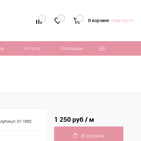
0
0
0
В корзине
пока пусто
ка
Каталог
Коллекции
1 250 руб
/ м
Артикул:
01-1892
В корзину