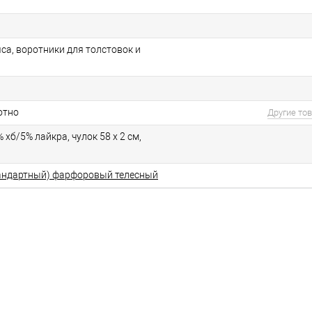
са, воротники для толстовок и
отно
Другие то
 хб/5% лайкра, чулок 58 х 2 см,
андартный) фарфоровый телесный