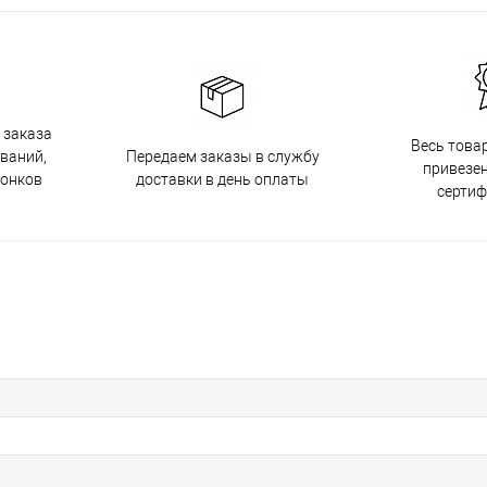
 заказа
Весь това
Передаем заказы в службу
ований,
привезен
доставки в день оплаты
вонков
серти