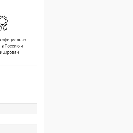
р официально
Качественный товар от
 в Россию и
проверенных производителей
фицирован