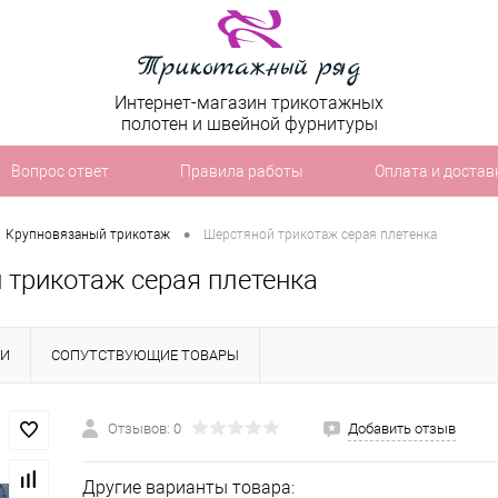
Интернет-магазин трикотажных
полотен и швейной фурнитуры
Вопрос ответ
Правила работы
Оплата и достав
•
Крупновязаный трикотаж
Шерстяной трикотаж серая плетенка
 трикотаж серая плетенка
КИ
СОПУТСТВУЮЩИЕ ТОВАРЫ
Отзывов: 0
Добавить отзыв
Другие варианты товара: