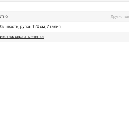
отно
Другие то
0% шерсть, рулон 120 см, Италия
икотаж серая плетенка