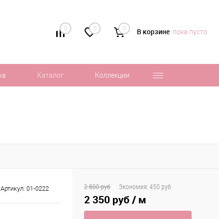
0
0
0
В корзине
пока пусто
ка
Каталог
Коллекции
2 800 руб
Экономия:
450 руб
Артикул:
01-0222
2 350 руб
/ м