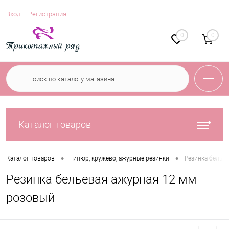
Вход
Регистрация
0
0
Каталог товаров
•
•
Каталог товаров
Гипюр, кружево, ажурные резинки
Резинка белье
Резинка бельевая ажурная 12 мм
розовый