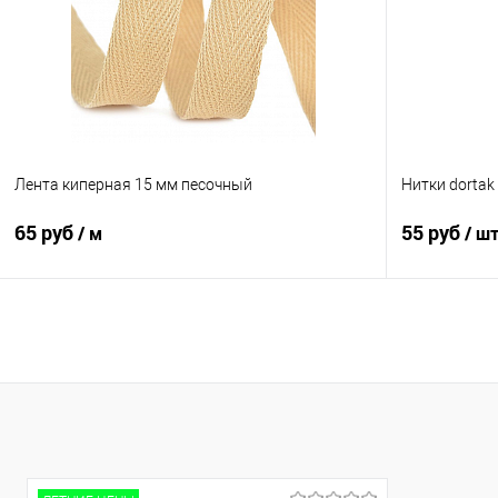
Лента киперная 15 мм песочный
Нитки dortak
65 руб
55 руб
/ м
/ ш
В корзину
Сравнение
Сравнение
В избранное
В наличии
В избранно