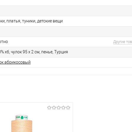
ки, платья, туники, детские вещи
отно
Другие то
% хб, чулок 95 х 2 см, пенье, Турция
ок абрикосовый