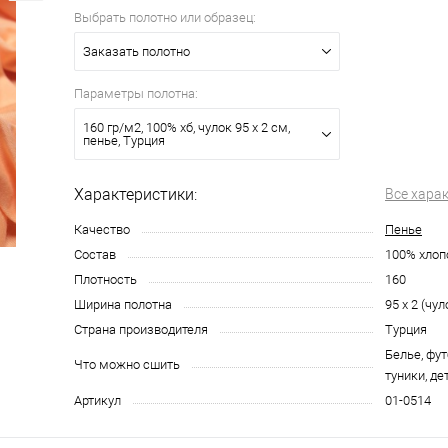
Выбрать полотно или образец:
Заказать полотно
Параметры полотна:
160 гр/м2, 100% хб, чулок 95 х 2 см,
пенье, Турция
Характеристики:
Все хара
Качество
Пенье
Состав
100% хлоп
Плотность
160
Ширина полотна
95 х 2 (чул
Страна производителя
Турция
Белье, фут
Что можно сшить
туники, де
Артикул
01-0514