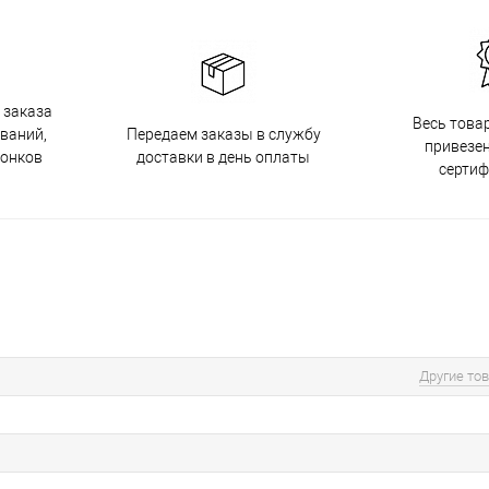
 заказа
Весь това
Передаем заказы в службу
ований,
привезен
доставки в день оплаты
вонков
серти
Другие то