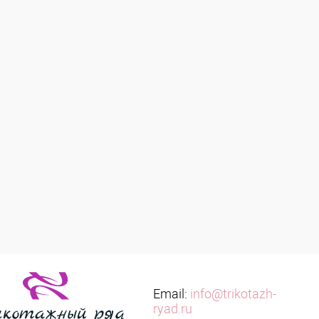
Email:
info@trikotazh-
ryad.ru