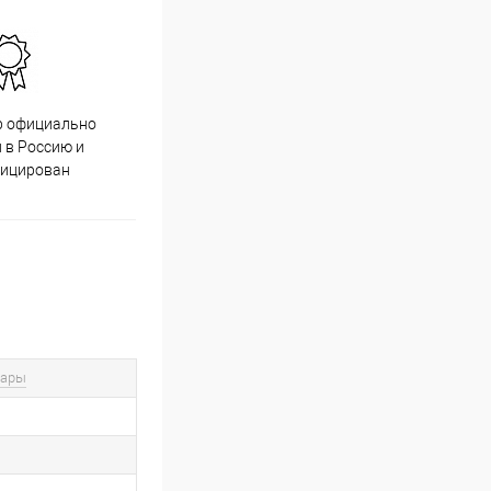
р официально
Качественный товар от
 в Россию и
проверенных производителей
фицирован
вары