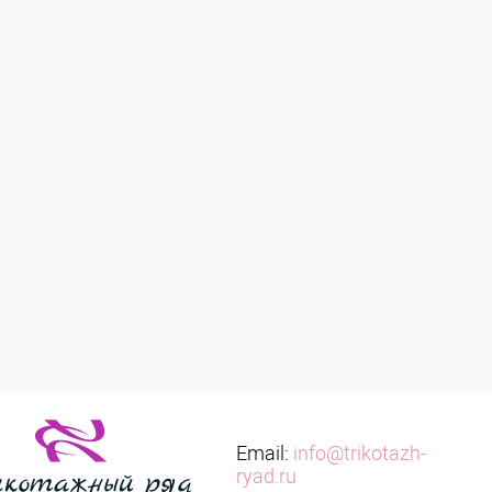
Email:
info@trikotazh-
ryad.ru