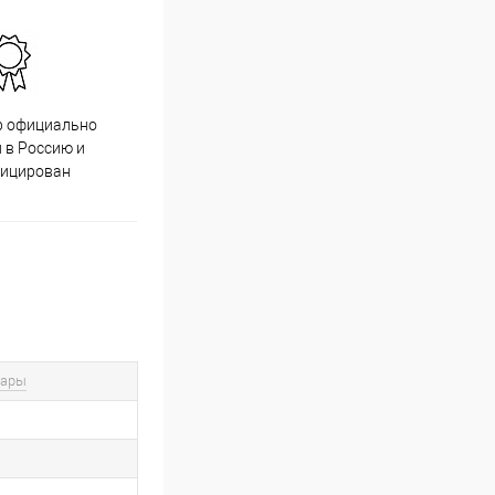
р официально
Качественный товар от
 в Россию и
проверенных производителей
фицирован
вары