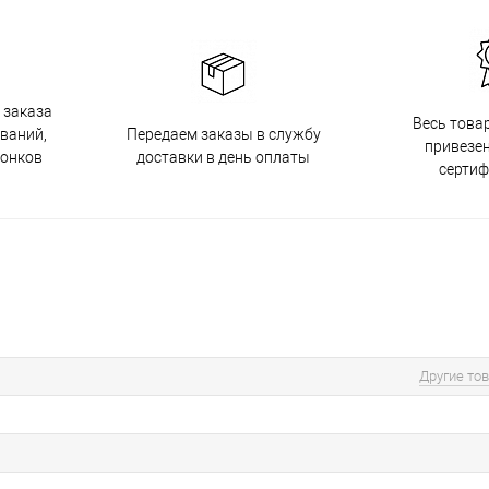
 заказа
Весь това
Передаем заказы в службу
ований,
привезен
доставки в день оплаты
вонков
серти
Другие то