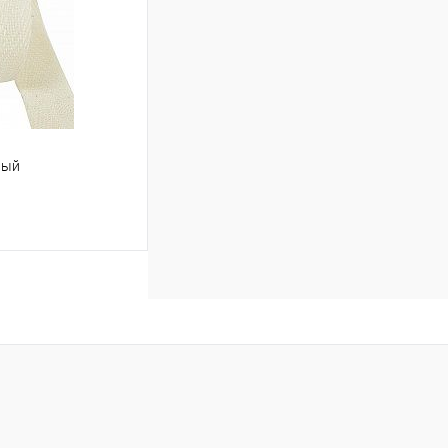
вый
ину
В наличии