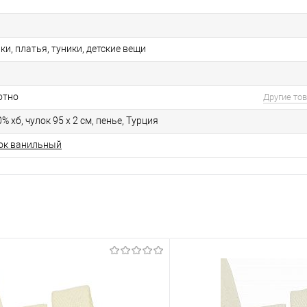
ки, платья, туники, детские вещи
отно
Другие то
% хб, чулок 95 х 2 см, пенье, Турция
ок ванильный