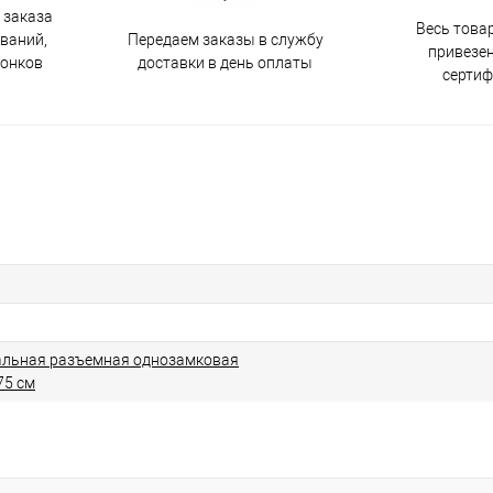
 заказа
Весь това
Передаем заказы в службу
ований,
привезен
доставки в день оплаты
вонков
серти
альная разъемная однозамковая
75 см