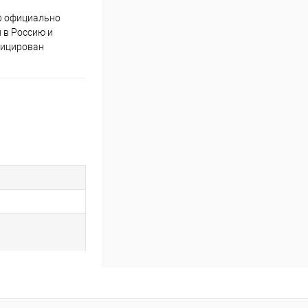
р официально
Качественный товар от
 в Россию и
проверенных производителей
фицирован