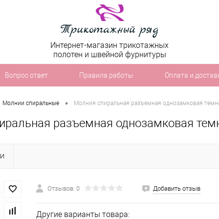
Интернет-магазин трикотажных
полотен и швейной фурнитуры
Вопрос ответ
Правила работы
Оплата и достав
•
Молнии спиральные
Молния спиральная разъемная однозамковая темно
иральная разъемная однозамковая темн
КИ
Отзывов: 0
Добавить отзыв
Другие варианты товара: