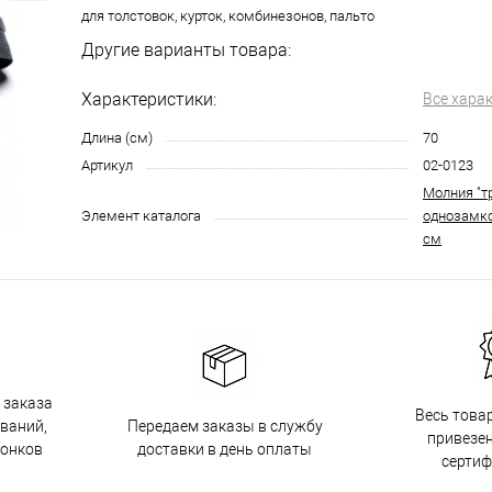
для толстовок, курток, комбинезонов, пальто
Другие варианты товара:
Характеристики:
Все хара
Длина (см)
70
Артикул
02-0123
Молния "т
Элемент каталога
однозамко
см
 заказа
Весь това
Передаем заказы в службу
ований,
привезен
доставки в день оплаты
вонков
серти