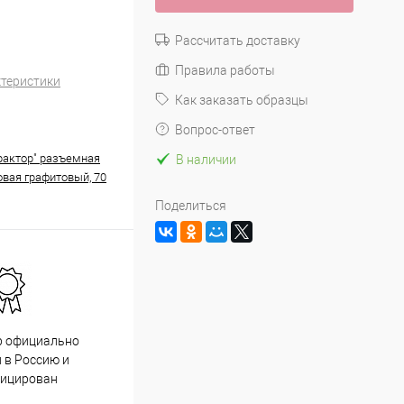
Рассчитать доставку
Правила работы
ктеристики
Как заказать образцы
Вопрос-ответ
рактор" разъемная
В наличии
вая графитовый, 70
Поделиться
р официально
Качественный товар от
 в Россию и
проверенных производителей
фицирован