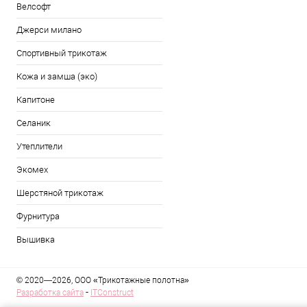
Велсофт
Джерси милано
Спортивный трикотаж
Кожа и замша (эко)
Капитоне
Селаник
Утеплители
Экомех
Шерстяной трикотаж
Фурнитура
Вышивка
© 2020—2026, ООО «Трикотажные полотна»
-
Разработка сайта
ITConstruct