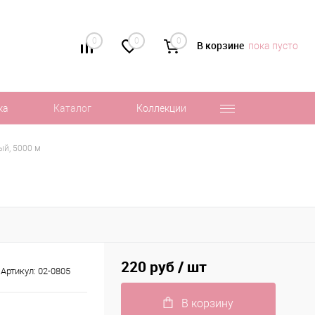
0
0
0
В корзине
пока пусто
ка
Каталог
Коллекции
ый, 5000 м
220 руб
/ шт
Артикул:
02-0805
В корзину