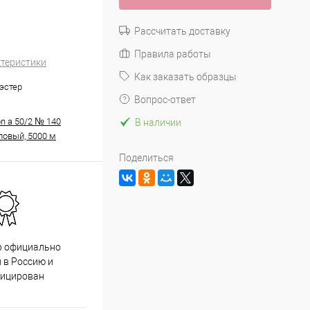
Рассчитать доставку
Правила работы
ктеристики
Как заказать образцы
эстер
Вопрос-ответ
n a 50/2 № 140
В наличии
ловый, 5000 м
Поделиться
р официально
Качественный товар от
 в Россию и
проверенных производителей
фицирован