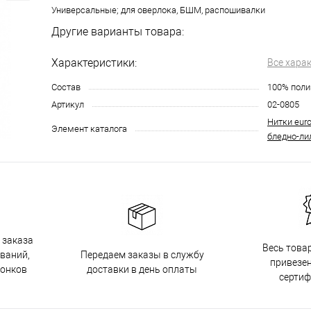
Универсальные; для оверлока, БШМ, распошивалки
Другие варианты товара:
Характеристики:
Все хара
Состав
100% поли
Артикул
02-0805
Нитки euro
Элемент каталога
бледно-ли
 заказа
Весь това
Передаем заказы в службу
ований,
привезен
доставки в день оплаты
вонков
серти