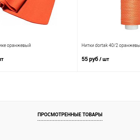
пике оранжевый
Нитки dortak 40/2 оранжевы
55 руб
шт
/ шт
В корзину
В корз
Сравнение
е
В наличии
В избранное
ПРОСМОТРЕННЫЕ ТОВАРЫ
лотна:
00% хб, 42-44 см взрослый, пенье,