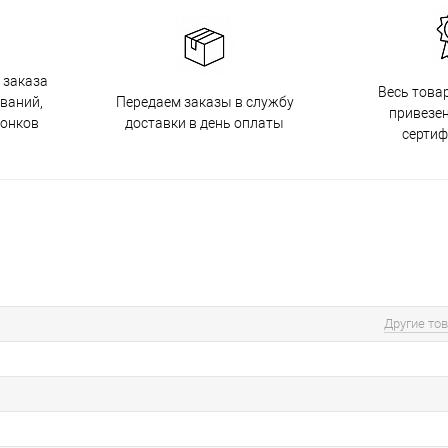
 заказа
Весь това
Передаем заказы в службу
ований,
привезен
доставки в день оплаты
вонков
серти
Другие то