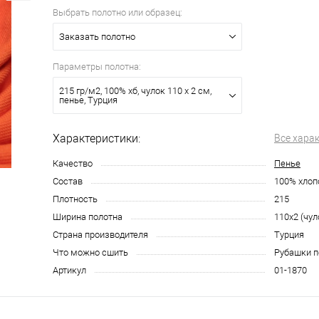
Выбрать полотно или образец:
Заказать полотно
Параметры полотна:
215 гр/м2, 100% хб, чулок 110 х 2 см,
пенье, Турция
Характеристики:
Все хара
Качество
Пенье
Состав
100% хлоп
Плотность
215
Ширина полотна
110x2 (чул
Страна производителя
Турция
Что можно сшить
Рубашки п
Артикул
01-1870