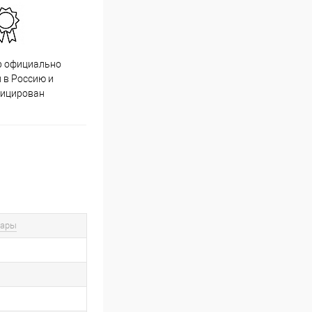
р официально
Качественный товар от
 в Россию и
проверенных производителей
фицирован
вары