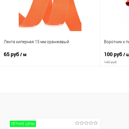
Лента киперная 15 мм оранжевый
Воротник к 
65 руб
100 руб
/ м
/ 
140 руб
В корзину
Сравнение
Сравнение
В избранное
В наличии
В избранно
Параметры по
300 гр/м2, 1
ЛЕТНИЕ ЦЕНЫ
Турция