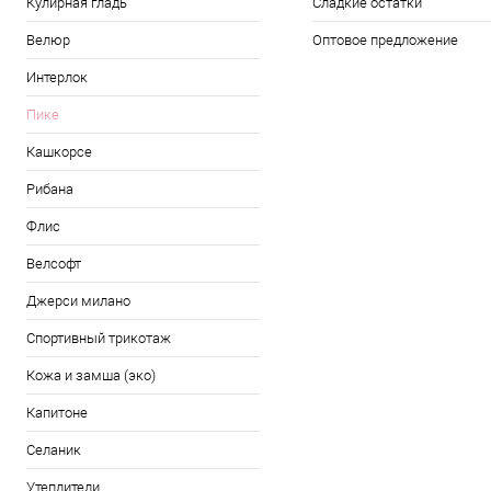
Кулирная гладь
Сладкие остатки
Велюр
Оптовое предложение
Интерлок
Пике
Кашкорсе
Рибана
Флис
Велсофт
Джерси милано
Спортивный трикотаж
Кожа и замша (эко)
Капитоне
Селаник
Утеплители