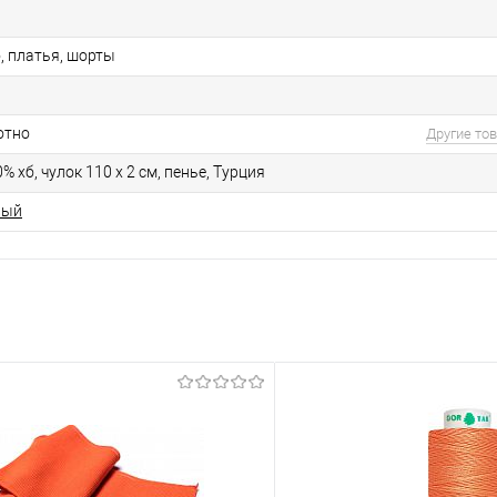
, платья, шорты
отно
Другие то
% хб, чулок 110 х 2 см, пенье, Турция
вый