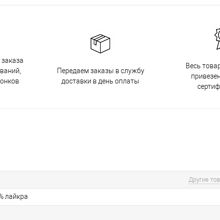
 заказа
Весь това
Передаем заказы в службу
ований,
привезен
доставки в день оплаты
вонков
серти
Другие то
5% лайкра