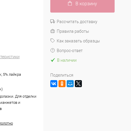
В корзину
Рассчитать доставку
Правила работы
Как заказать образцы
Вопрос-ответ
ктеристики
В наличии
к, 5% лайкра
Поделиться
к)
долазки. Для отделки
 манжетов и
в
полотно