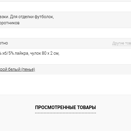
зки. Для отделки футболок,
оротников
отно
Другие то
 хб/5% лайкра, чулок 80 х 2 см,
рой белый (пенье)
ПРОСМОТРЕННЫЕ ТОВАРЫ