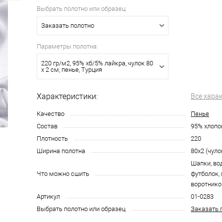
Выбрать полотно или образец:
Заказать полотно
Параметры полотна:
220 гр/м2, 95% хб/5% лайкра, чулок 80
х 2 см, пенье, Турция
Характеристики:
Все хара
Качество
Пенье
Состав
95% хлопо
Плотность
220
Ширина полотна
80х2 (чуло
Шапки, во
Что можно сшить
футболок,
воротнико
Артикул
01-0283
Выбрать полотно или образец
Заказать 