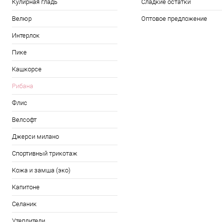
Кулирная гладь
Сладкие остатки
Велюр
Оптовое предложение
Интерлок
Пике
Кашкорсе
Рибана
Флис
Велсофт
Джерси милано
Спортивный трикотаж
Кожа и замша (эко)
Капитоне
Селаник
Утеплители