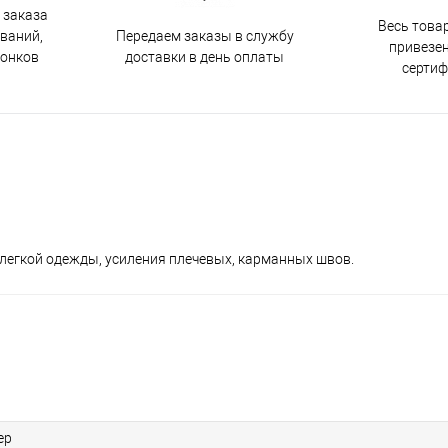
 заказа
Весь това
Передаем заказы в службу
ований,
привезен
доставки в день оплаты
вонков
серти
 легкой одежды, усиления плечевых, карманных швов.
ер