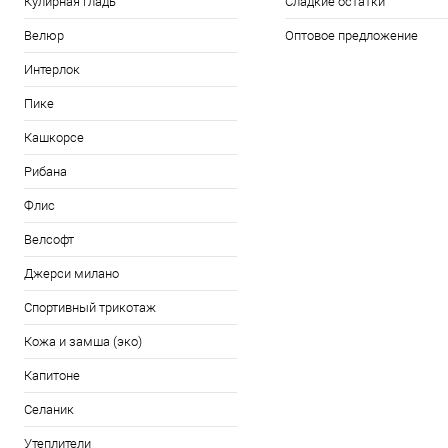
Кулирная гладь
Сладкие остатки
Велюр
Оптовое предложение
Интерлок
Пике
Кашкорсе
Рибана
Флис
Велсофт
Джерси милано
Спортивный трикотаж
Кожа и замша (эко)
Капитоне
Селаник
Утеплители