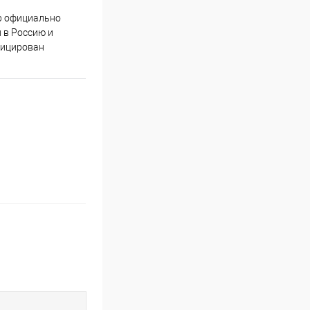
р официально
Качественный товар от
 в Россию и
проверенных производителей
фицирован