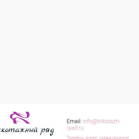
Email:
info@trikotazh-
ryad.ru
Телефон, адрес, схема проезда