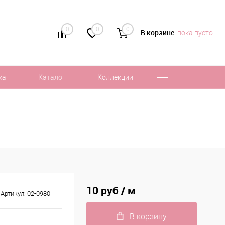
0
0
0
В корзине
пока пусто
ка
Каталог
Коллекции
10 руб
/ м
Артикул:
02-0980
В корзину