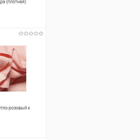
ра (плотная)
ину
В наличии
етло-розовый к
см, пенье,