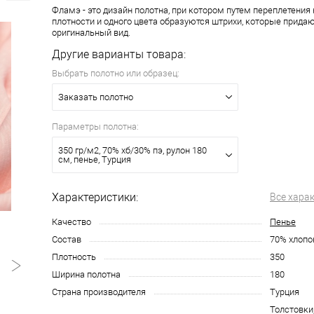
Фламэ - это дизайн полотна, при котором путем переплетения
плотности и одного цвета образуются штрихи, которые придаю
оригинальный вид.
Другие варианты товара:
Выбрать полотно или образец:
Заказать полотно
Параметры полотна:
350 гр/м2, 70% хб/30% пэ, рулон 180
см, пенье, Турция
Характеристики:
Все хара
Качество
Пенье
Состав
70% хлопо
Плотность
350
Ширина полотна
180
Страна производителя
Турция
Толстовки