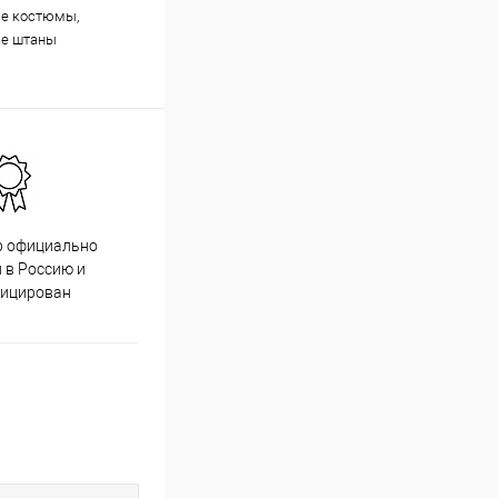
ые костюмы,
ые штаны
р официально
Качественный товар от
 в Россию и
проверенных производителей
фицирован