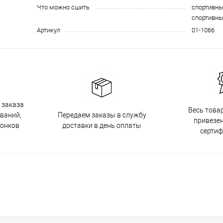
Что можно сшить
спортивн
спортивн
Артикул
01-1066
 заказа
Весь това
Передаем заказы в службу
ований,
привезен
доставки в день оплаты
вонков
серти