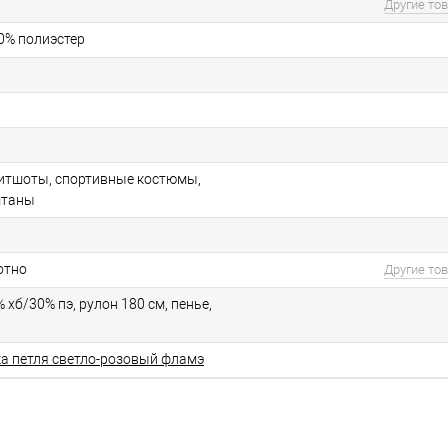
Другие то
30% полиэстер
витшоты, спортивные костюмы,
штаны
отно
Другие то
% хб/30% пэ, рулон 180 см, пенье,
ка петля светло-розовый фламэ