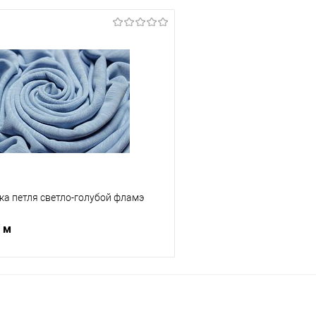
тка петля светло-голубой фламэ
/ м
В корзину