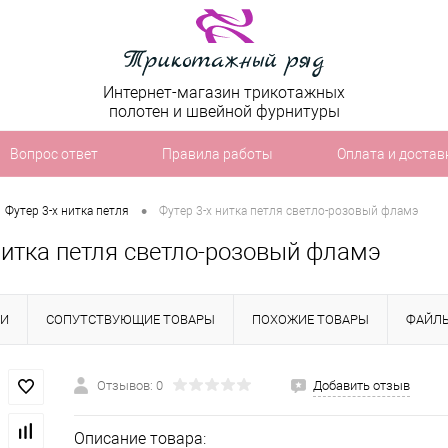
Интернет-магазин трикотажных
полотен и швейной фурнитуры
Вопрос ответ
Правила работы
Оплата и достав
•
Футер 3-х нитка петля
Футер 3-х нитка петля светло-розовый фламэ
нитка петля светло-розовый фламэ
КИ
СОПУТСТВУЮЩИЕ ТОВАРЫ
ПОХОЖИЕ ТОВАРЫ
ФАЙЛ
Отзывов: 0
Добавить отзыв
Описание товара: