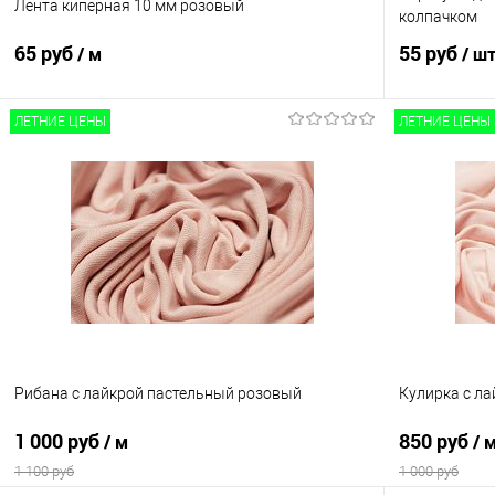
Лента киперная 10 мм розовый
колпачком
65 руб
55 руб
/ м
/ ш
ЛЕТНИЕ ЦЕНЫ
ЛЕТНИЕ ЦЕНЫ
В корзину
Сравнение
Сравнение
В избранное
В наличии
В избранно
Рибана с лайкрой пастельный розовый
Кулирка с л
1 000 руб
850 руб
/ м
/ 
1 100 руб
1 000 руб