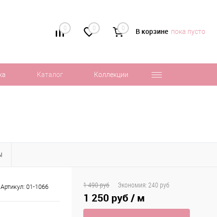
0
0
0
В корзине
пока пусто
ка
Каталог
Коллекции
Ы
1 490 руб
Экономия:
240 руб
Артикул:
01-1066
1 250 руб
/ м