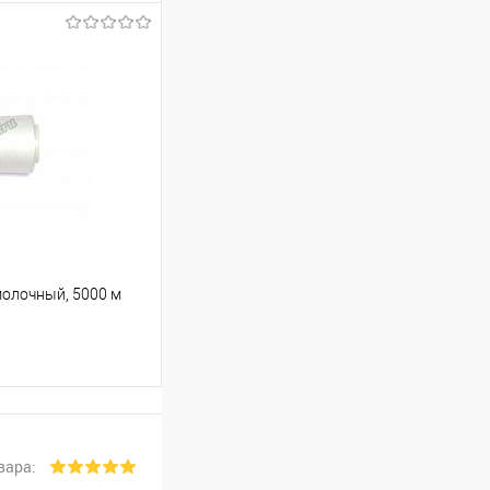
ину
В наличии
молочный, 5000 м
ину
вара: