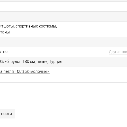
витшоты, спортивные костюмы,
штаны
отно
Другие то
0% хб, рулон 180 см, пенье, Турция
ка петля 100% хб молочный
тности