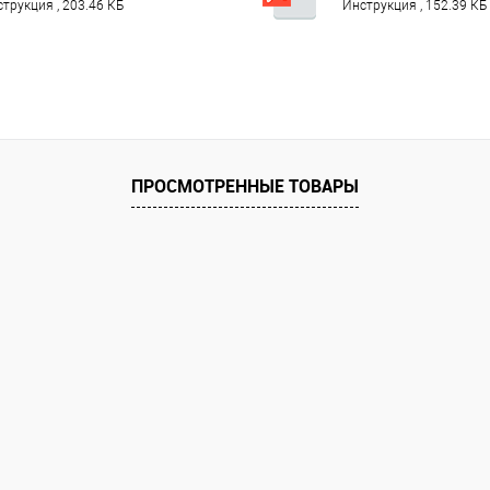
лотном.pdf
трукция , 203.46 КБ
Инструкция , 152.39 КБ
ПРОСМОТРЕННЫЕ ТОВАРЫ