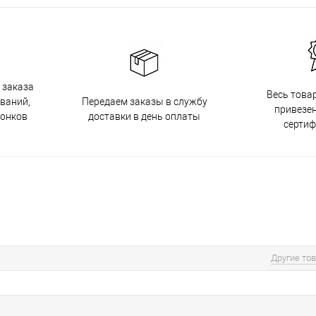
 заказа
Весь това
Передаем заказы в службу
ований,
привезен
доставки в день оплаты
вонков
серти
Другие то