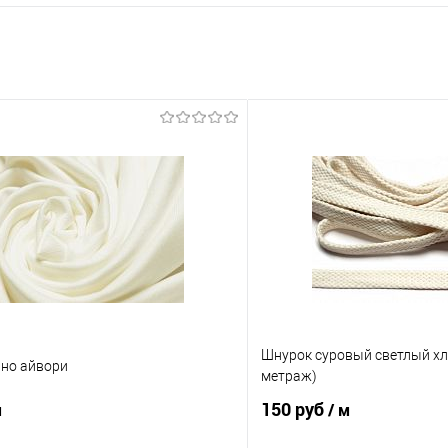
Шнурок суровый светлый хл
но айвори
метраж)
150 руб
м
/ м