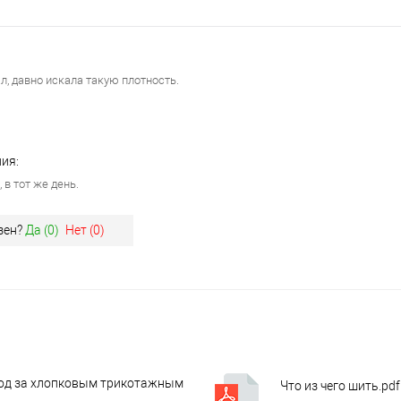
Сравнение
е
В наличии
В избранное
но или образец:
, давно искала такую плотность.
лотно
лотна:
% хб/5% лайкра, чулок 58 х 2 см,
ия:
я
 в тот же день.
зен?
Да (
0
)
Нет (
0
)
од за хлопковым трикотажным
Что из чего шить.pdf