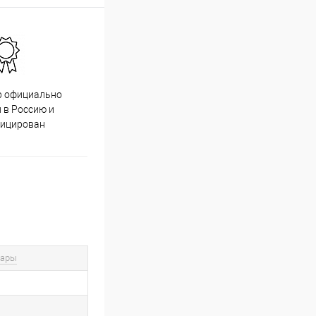
р официально
Качественный товар от
 в Россию и
проверенных производителей
фицирован
вары