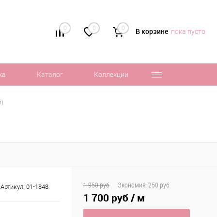
0
0
0
В корзине
пока пусто
ка
Каталог
Коллекции
й)
)
1 950 руб
Экономия:
250 руб
Артикул:
01-1848
1 700 руб
/ м