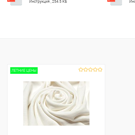
полотен).pdf
по
Инструкция , 254.5 КБ
Инс
ЛЕТНИЕ ЦЕНЫ