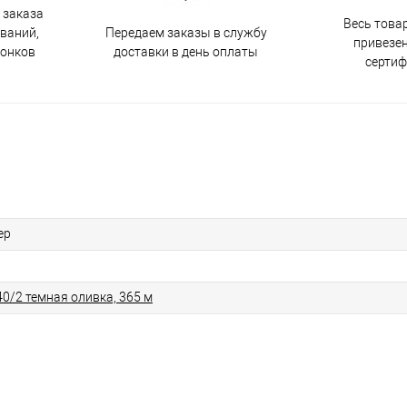
 заказа
Весь това
Передаем заказы в службу
ований,
привезен
доставки в день оплаты
вонков
серти
ер
40/2 темная оливка, 365 м