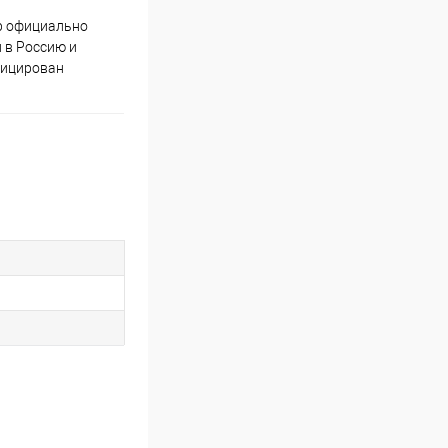
р официально
Качественный товар от
 в Россию и
проверенных производителей
фицирован