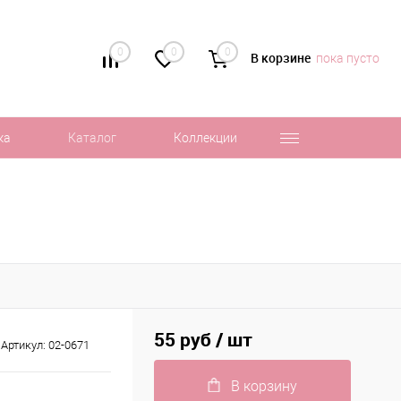
0
0
0
В корзине
пока пусто
ка
Каталог
Коллекции
55 руб
/ шт
Артикул:
02-0671
В корзину