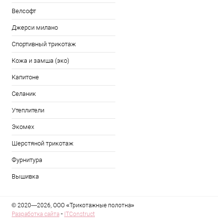
Велсофт
Джерси милано
Спортивный трикотаж
Кожа и замша (эко)
Капитоне
Селаник
Утеплители
Экомех
Шерстяной трикотаж
Фурнитура
Вышивка
© 2020—2026, ООО «Трикотажные полотна»
-
Разработка сайта
ITConstruct